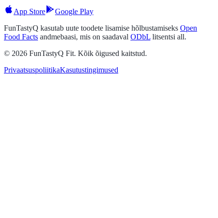
App Store
Google Play
FunTastyQ kasutab uute toodete lisamise hõlbustamiseks
Open
Food Facts
andmebaasi, mis on saadaval
ODbL
litsentsi all.
© 2026 FunTastyQ Fit. Kõik õigused kaitstud.
Privaatsuspoliitika
Kasutustingimused