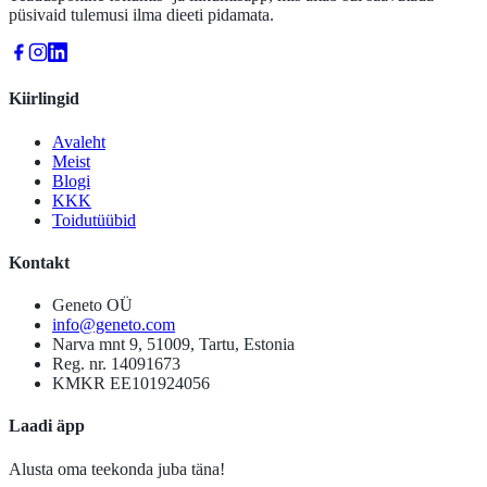
püsivaid tulemusi ilma dieeti pidamata.
Kiirlingid
Avaleht
Meist
Blogi
KKK
Toidutüübid
Kontakt
Geneto OÜ
info@geneto.com
Narva mnt 9, 51009, Tartu, Estonia
Reg. nr. 14091673
KMKR EE101924056
Laadi äpp
Alusta oma teekonda juba täna!