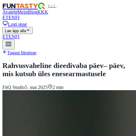
FUN
TASTY
FIT
Avaleht
Meist
Blog
KKK
ET
EN
FI
Logi sisse
Lae äpp alla
ET
EN
FI
Tagasi blogisse
Rahvusvaheline dieedivaba päev– päev,
mis kutsub üles enesearmastusele
FitQ Studio
5. mai 2025
2
min