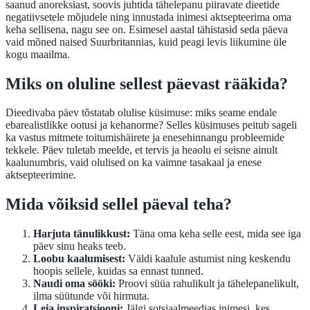
saanud anoreksiast, soovis juhtida tähelepanu piiravate dieetide
negatiivsetele mõjudele ning innustada inimesi aktsepteerima oma
keha sellisena, nagu see on. Esimesel aastal tähistasid seda päeva
vaid mõned naised Suurbritannias, kuid peagi levis liikumine üle
kogu maailma.
Miks on oluline sellest päevast rääkida?
Dieedivaba päev tõstatab olulise küsimuse: miks seame endale
ebarealistlikke ootusi ja kehanorme? Selles küsimuses peitub sageli
ka vastus mitmete toitumishäirete ja enesehinnangu probleemide
tekkele. Päev tuletab meelde, et tervis ja heaolu ei seisne ainult
kaalunumbris, vaid olulised on ka vaimne tasakaal ja enese
aktsepteerimine.
Mida võiksid sellel päeval teha?
Harjuta tänulikkust:
Täna oma keha selle eest, mida see iga
päev sinu heaks teeb.
Loobu kaalumisest:
Väldi kaalule astumist ning keskendu
hoopis sellele, kuidas sa ennast tunned.
Naudi oma sööki:
Proovi süüa rahulikult ja tähelepanelikult,
ilma süütunde või hirmuta.
Leia inspiratsiooni:
Jälgi sotsiaalmeedias inimesi, kes