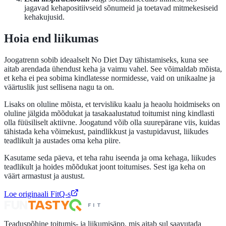
jagavad kehapositiivseid sõnumeid ja toetavad mitmekesiseid
kehakujusid.
Hoia end liikumas
Joogatrenn sobib ideaalselt No Diet Day tähistamiseks, kuna see
aitab arendada ühendust keha ja vaimu vahel. See võimaldab mõista,
et keha ei pea sobima kindlatesse normidesse, vaid on unikaalne ja
väärtuslik just sellisena nagu ta on.
Lisaks on oluline mõista, et tervisliku kaalu ja heaolu hoidmiseks on
oluline jälgida mõõdukat ja tasakaalustatud toitumist ning kindlasti
olla füüsiliselt aktiivne. Joogatund võib olla suurepärane viis, kuidas
tähistada keha võimekust, paindlikkust ja vastupidavust, liikudes
teadlikult ja austades oma keha piire.
Kasutame seda päeva, et teha rahu iseenda ja oma kehaga, liikudes
teadlikult ja hoides mõõdukat joont toitumises. Sest iga keha on
väärt armastust ja austust.
Loe originaali FitQ-s
FUN
TASTY
FIT
Teaduspõhine toitumis- ja liikumisäpp, mis aitab sul saavutada