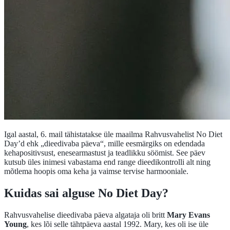
Igal aastal, 6. mail tähistatakse üle maailma Rahvusvahelist No Diet
Day’d ehk „dieedivaba päeva“, mille eesmärgiks on edendada
kehapositivsust, enesearmastust ja teadlikku söömist. See päev
kutsub üles inimesi vabastama end range dieedikontrolli alt ning
mõtlema hoopis oma keha ja vaimse tervise harmooniale.
Kuidas sai alguse No Diet Day?
Rahvusvahelise dieedivaba päeva algataja oli britt
Mary Evans
Young
, kes lõi selle tähtpäeva aastal 1992. Mary, kes oli ise üle