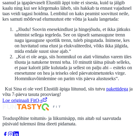
saanud ja igapäevaselt Elustiili äppi toite ei sisesta, kuid ta jälgib
kaalu ning kui see kõrgemaks läheb, siis hakkab ta ennast vajadusel
taas veidi tagasi hoidma. Lembitul on kaks peamist soovitust neile,
kes samuti mõtlevad elumuutust ette võtta ja kaalu langetada:
„Jõudu! Soovin enesekindlust ja hingejõudu, et ikka jätkuks
tahtmist sellega tegeleda. See on täpselt samasugune trenn
nagu igasugune sportlik trenn, tuleb pingutada. Inimene, kes
on huvitatud oma elust ja elukvaliteedist, võiks ikka jälgida,
mida endale suust sisse ajab.“
„Kui ei ole aega, siis hommikul on alati võimalus varem üles
tõusta ja natukene trenni teha. 10 minutit täitsa piisab selleks,
et paar kalorit jälle kulutada ja sellest on palju abi – esiteks on
enesetunne on hea ja teiseks oled päevatoimetusteks virge.
Hommikuvõimlemine on parim viis päeva alustuseks“.
Kui Sina ei ole veel Elustiili äpiga liitunud, siis tutvu
pakettidega
ja
võta 7-päeva tasuta prooviaeg!
Loe originaali FitQ-s
FUN
TASTY
FIT
Teaduspõhine toitumis- ja liikumisäpp, mis aitab sul saavutada
püsivaid tulemusi ilma dieeti pidamata.