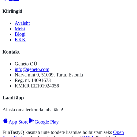
Kiirlingid
Avaleht
Meist
Blogi
KKK
Kontakt
Geneto OÜ
info@geneto.com
Narva mnt 9, 51009, Tartu, Estonia
Reg. nr. 14091673
KMKR EE101924056
Laadi äpp
Alusta oma teekonda juba täna!
App Store
Google Play
FunTastyQ kasutab uute toodete lisamise hõlbustamiseks
Open