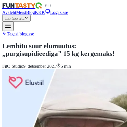
FUN
TASTY
FIT
Avaleht
Meist
Blog
KKK
Logi sisse
Lae äpp alla
Tagasi blogisse
Lembitu suur elumuutus:
„purgisupidieediga" 15 kg kergemaks!
FitQ Studio
9. detsember 2021
5
min