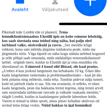
Pikemalt toite Lembit ette ei planeeri.
Tema
lemmikfunktsionaalsus Elustiili äpis on kohe esimene lehekülg,
kus saab sisestada oma toidud ning näha, kui palju oled
tarbinud valke, süsivesikuid ja rasvu.
„See meeldis kõige
rohkem, kuna sain mõelda järgmise toidukorra peale, mida ma
järgmiseks söön. Väga täpselt on näha kogu nädala tarbitud kogused
ja selle põhjal saab otsustada, mida nädalalõpu restoranikülastusel
tarbid. selgitab mees, kuidas ta Elustiili äpi ja oma muutliku elu
ühendanud on.
Esimesed 4 kuud olid lihtsad, siis kaal peatus.
„
Umbes 4 kuu jooksul langetasin ma kehakaalu 10 kg. Edasi läks
kaalu langetamine raskemaks ja problemaatilisemaks – kaal jäi üks
hetk pidama ning mõtlesin, mida teha. Tundsin pidevat nälja tunnet,
kuid nii päriselt elada ei saa. Siis ma avastasin, et selleks, et edasi
kaalu langetada, pean ma hakkama trenni tegema, ning trenni arvelt
sain suurendada tarbitavate rasvade ja valkude osakaalu menüüs,“
räägib Lembit, kuidas ta kaalulanguse pidurile lahenduse leidis.
Varem ei teinud ta üldse sporti, ainus piisav kehaline aktiivsus oli
seotud tema tööga veskis.
Nüüd hakkas ta igal hommikul