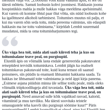
menüüst välja või. „Loobusin võist kuna vaatasin äpist, et see on
täiesti mõttetu. Samuti loobusin kohvi joomisest. Hakkasin jooma
hoopistükkis mahla ja mulle hakkas väga meeldima apelsinimahl.
Kui varem oli komme õhtul paar õlut võtta, siis nüüd loobusin kohe
ka igaõhtusest alkoholi tarbimisest. Toitumises muutus nii palju, et
kui ma varem sõin seda toitu, mida pereema valmistas, siis edaspidi
hakkasin ma ise toitu valmistama,“ kirjeldab Lembit suuremaid
muudatusi, mida ta oma toitumisharjumustes tegi.
Üks väga hea toit, mida alati saab kiiresti teha ja kus on
toitumisalane teave peal, on purgisupid.
Elustiili äpis on võimalik lasta endale genereerida pakutavatest
retseptidest tervislik toitumiskava. Lembit jälgis ka osaliselt
toitumiskavas pakutavaid toite, kuid kuna temast oli saanud
poissmees, siis püüdis ta enamasti lihtsamini hakkama saada. Ta
hakkas ise lihtsamaid toite valmistama ja neid äppi kirja panema.
„Esimese asjana püüdsin minna üle sellise toidu peale, mida oleks
võimalik triipkoodilugeja abil tuvastada.
Üks väga hea toit, mida
alati saab kiiresti teha ja kus on toitumisalane teave peal, on
purgisupid.
Need annavad sulle kõik vajalikud rasvad, kalorid,
vitamiinid ja muu tarviliku. Ma täiesti soovitaks teistele
omasugustele teha kasvõi üks purgisupi söömise kuur!“ Päris
purgisupidieedil Lembit loomulikult ei olnud, ning kui Elustiili äpp