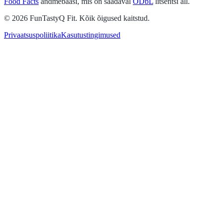
Food Facts
andmebaasi, mis on saadaval
ODbL
litsentsi all.
© 2026 FunTastyQ Fit. Kõik õigused kaitstud.
Privaatsuspoliitika
Kasutustingimused