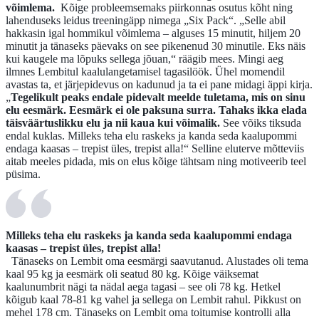
võimlema.
Kõige probleemsemaks piirkonnas osutus kõht ning
lahenduseks leidus treeningäpp nimega „Six Pack“. „Selle abil
hakkasin igal hommikul võimlema – alguses 15 minutit, hiljem 20
minutit ja tänaseks päevaks on see pikenenud 30 minutile. Eks näis
kui kaugele ma lõpuks sellega jõuan,“ räägib mees. Mingi aeg
ilmnes Lembitul kaalulangetamisel tagasilöök. Ühel momendil
avastas ta, et järjepidevus on kadunud ja ta ei pane midagi äppi kirja.
„
Tegelikult peaks endale pidevalt meelde tuletama, mis on sinu
elu eesmärk. Eesmärk ei ole paksuna surra. Tahaks ikka elada
täisväärtuslikku elu ja nii kaua kui võimalik.
See võiks tiksuda
endal kuklas. Milleks teha elu raskeks ja kanda seda kaalupommi
endaga kaasas – trepist üles, trepist alla!“ Selline eluterve mõtteviis
aitab meeles pidada, mis on elus kõige tähtsam ning motiveerib teel
püsima.
Milleks teha elu raskeks ja kanda seda kaalupommi endaga
kaasas – trepist üles, trepist alla!
Tänaseks on Lembit oma eesmärgi saavutanud. Alustades oli tema
kaal 95 kg ja eesmärk oli seatud 80 kg. Kõige väiksemat
kaalunumbrit nägi ta nädal aega tagasi – see oli 78 kg. Hetkel
kõigub kaal 78-81 kg vahel ja sellega on Lembit rahul. Pikkust on
mehel 178 cm. Tänaseks on Lembit oma toitumise kontrolli alla