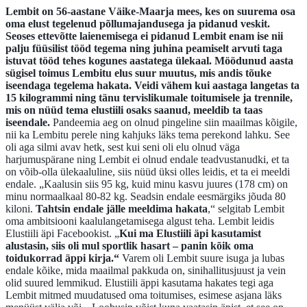
Lembit on 56-aastane Väike-Maarja mees, kes on suurema osa
oma elust tegelenud põllumajandusega ja pidanud veskit.
Seoses ettevõtte laienemisega ei pidanud Lembit enam ise nii
palju füüsilist tööd tegema ning juhina peamiselt arvuti taga
istuvat tööd tehes kogunes aastatega ülekaal. Möödunud aasta
sügisel toimus Lembitu elus suur muutus, mis andis tõuke
iseendaga tegelema hakata. Veidi vähem kui aastaga langetas ta
15 kilogrammi ning tänu tervislikumale toitumisele ja trennile,
mis on nüüd tema elustiili osaks saanud, meeldib ta taas
iseendale.
Pandeemia aeg on olnud pingeline siin maailmas kõigile,
nii ka Lembitu perele ning kahjuks läks tema perekond lahku. See
oli aga silmi avav hetk, sest kui seni oli elu olnud väga
harjumuspärane ning Lembit ei olnud endale teadvustanudki, et ta
on võib-olla ülekaaluline, siis nüüd üksi olles leidis, et ta ei meeldi
endale. „Kaalusin siis 95 kg, kuid minu kasvu juures (178 cm) on
minu normaalkaal 80-82 kg. Seadsin endale eesmärgiks jõuda 80
kiloni.
Tahtsin endale jälle meeldima hakata
,“ selgitab Lembit
oma ambitsiooni kaalulangetamisega algust teha. Lembit leidis
Elustiili äpi Facebookist. „
Kui ma Elustiili äpi kasutamist
alustasin, siis oli mul sportlik hasart – panin kõik oma
toidukorrad äppi kirja.“
Varem oli Lembit suure isuga ja lubas
endale kõike, mida maailmal pakkuda on, sinihallitusjuust ja vein
olid suured lemmikud. Elustiili äppi kasutama hakates tegi aga
Lembit mitmed muudatused oma toitumises, esimese asjana läks